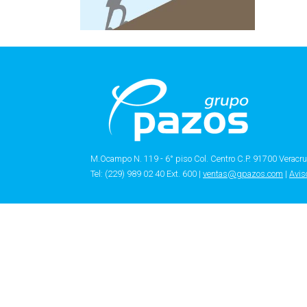
M.Ocampo N. 119 - 6° piso Col. Centro C.P. 91700 Veracru
Tel: (229) 989 02 40 Ext. 600 |
ventas@gpazos.com
|
Avis