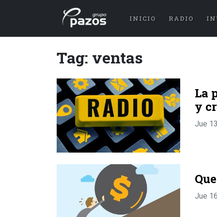
INICIO
RADIO
IN
Tag: ventas
La 
y c
Jue 1
Que
Jue 1